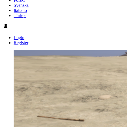
Polski
Svenska
Italiano
Türkçe
Login
Register