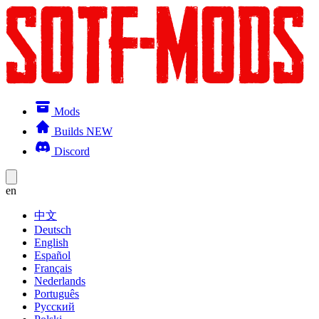
Mods
Builds
NEW
Discord
en
中文
Deutsch
English
Español
Français
Nederlands
Português
Русский